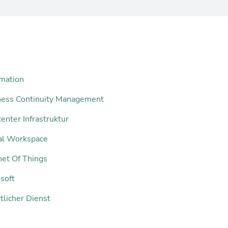
mation
ness Continuity Management
enter Infrastruktur
tal Workspace
net Of Things
soft
tlicher Dienst