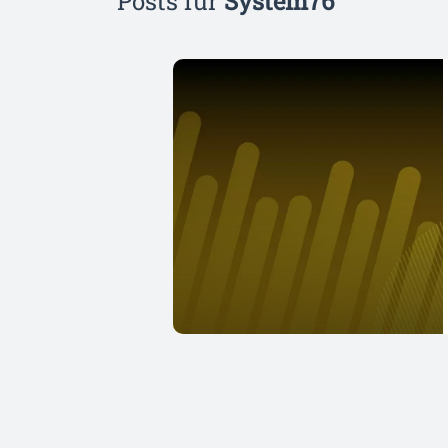
Posts für
System76