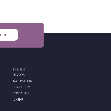
e mir.
THEMEN
DEVOPS
AUTOMATION
IT SECURITY
CONTAINER
...MEHR