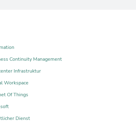
mation
ness Continuity Management
enter Infrastruktur
tal Workspace
net Of Things
soft
tlicher Dienst