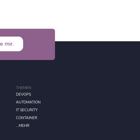
e mir.
THEMEN
DEVOPS
AUTOMATION
IT SECURITY
CONTAINER
...MEHR