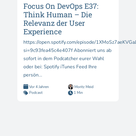
Focus On DevOps E37:
Think Human – Die
Relevanz der User
Experience
https://open.spotify.com/episode/1XMoSz7aeKVGa
si=9c93fea45c4e407f Abonniert uns ab
sofort in dem Podcatcher eurer Wahl
oder bei: Spotify iTunes Feed Ihre
persön...
Vor 4 Jahren
Moritz Meid
Podcast
1 Min