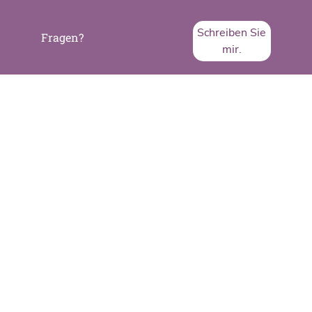
Schreiben Sie
Fragen?
mir.
SVA System Vertrieb Alexander GmbH
Borsigstraße 26
65205 Wiesbaden
Telefon:
+49 6122 536-0
Fax:
+49 6122 536-399
www.sva.de