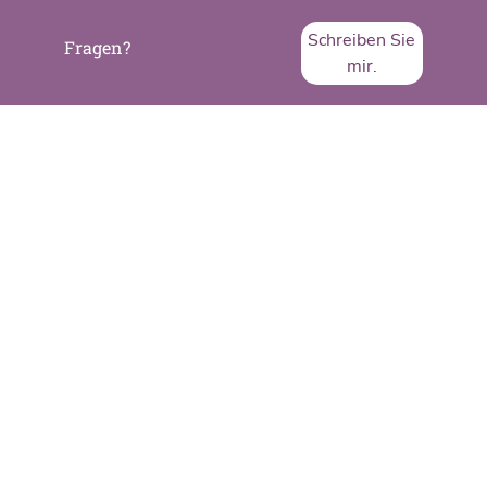
Schreiben Sie
Fragen?
mir.
SVA System Vertrieb Alexander GmbH
Borsigstraße 26
65205 Wiesbaden
Telefon:
+49 6122 536-0
Fax:
+49 6122 536-399
www.sva.de