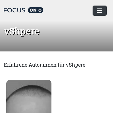
Home
vShpere
vShpere
Erfahrene Autor:innen für vShpere