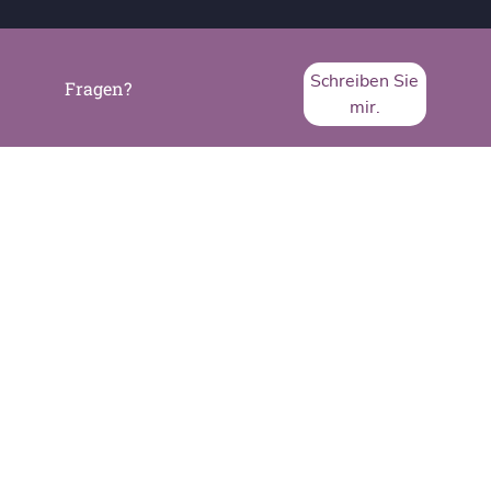
Schreiben Sie
Fragen?
mir.
SVA System Vertrieb Alexander GmbH
Borsigstraße 26
65205 Wiesbaden
Telefon:
+49 6122 536-0
Fax:
+49 6122 536-399
www.sva.de