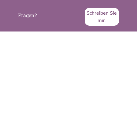
Schreiben Sie
Fragen?
mir.
SVA System Vertrieb Alexander GmbH
Borsigstraße 26
65205 Wiesbaden
Telefon:
+49 6122 536-0
Fax:
+49 6122 536-399
www.sva.de