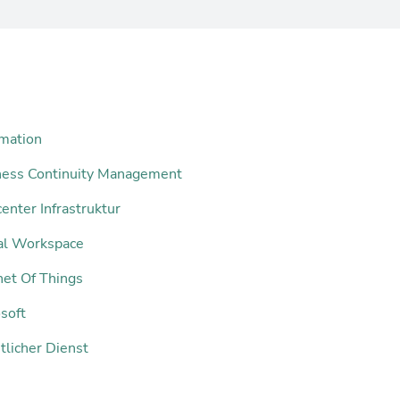
mation
ness Continuity Management
enter Infrastruktur
tal Workspace
net Of Things
soft
tlicher Dienst