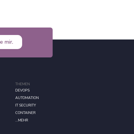
e mir.
THEMEN
DEVOPS
AUTOMATION
IT SECURITY
CONTAINER
...MEHR