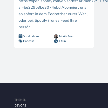
https://open.spotify.com/episode/54Bmob779jJTf
si=be229b3be3074ebd Abonniert uns
ab sofort in dem Podcatcher eurer Wahl
oder bei: Spotify iTunes Feed Ihre
persön...
Vor 4 Jahren
Moritz Meid
Podcast
1 Min
THEMEN
DEVOPS