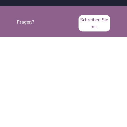
Schreiben Sie
Fragen?
mir.
SVA System Vertrieb Alexander GmbH
Borsigstraße 26
65205 Wiesbaden
Telefon:
+49 6122 536-0
Fax:
+49 6122 536-399
www.sva.de