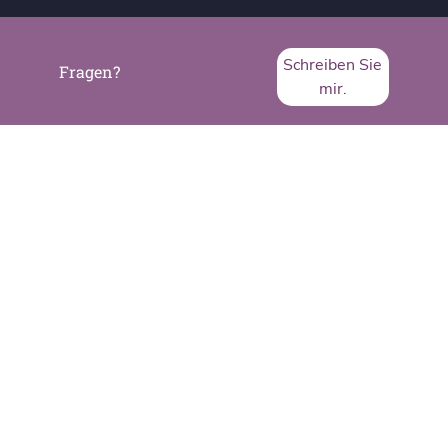
Schreiben Sie
Fragen?
mir.
SVA System Vertrieb Alexander GmbH
Borsigstraße 26
65205 Wiesbaden
Telefon:
+49 6122 536-0
Fax:
+49 6122 536-399
www.sva.de