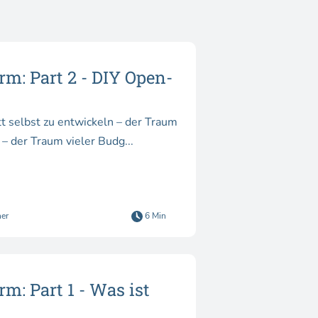
m: Part 2 - DIY Open-
– der Traum vieler Budg...
ner
6 Min
: Part 1 - Was ist