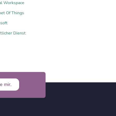
tal Workspace
net Of Things
soft
tlicher Dienst
e mir.