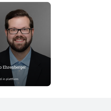
o Ehrenberger
el in plattform