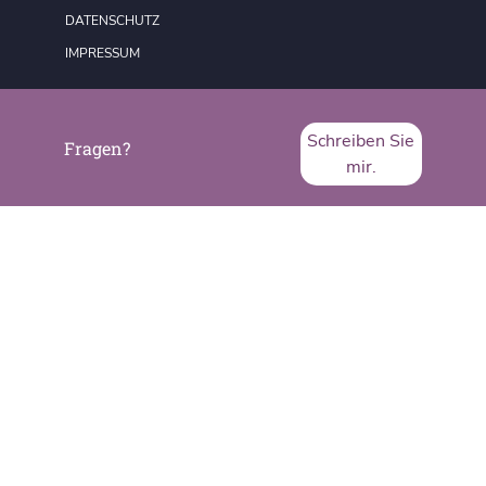
DATENSCHUTZ
IMPRESSUM
Schreiben Sie
Fragen?
mir.
SVA System Vertrieb Alexander GmbH
Borsigstraße 26
65205 Wiesbaden
Telefon:
+49 6122 536-0
Fax:
+49 6122 536-399
www.sva.de