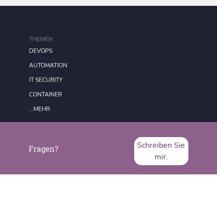
THEMEN
DEVOPS
AUTOMATION
IT SECURITY
CONTAINER
...MEHR
FORMATE
Schreiben Sie
Fragen?
REDAKTION
mir.
DATENSCHUTZ
IMPRESSUM