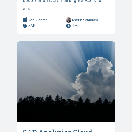
bestehende Daten eine gute Basis für
ein...
Vor 3 Jahren
Martin Schramm
SAP
6 Min